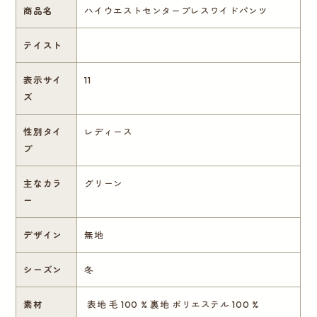
商品名
ハイウエストセンタープレスワイドパンツ
テイスト
表示サイ
11
ズ
性別タイ
レディース
プ
主なカラ
グリーン
ー
デザイン
無地
シーズン
冬
素材
表地 毛 100 % 裏地 ポリエステル 100 %