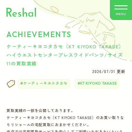
MENU
ACHIEVEMENTS
リシャールの特徴
ケーティーキヨコタカセ（KT KIYOKO TAKASE）
買取方法のご案内
ハイウエストセンタープレスワイドパンツ/サイズ
11の買取実績
取扱いブランド
2026/07/31 更新
ケーティーキヨコタカセ
KT KIYOKO TAKASE
よくあるご質問
お客さまの声
買取実績の一部を公開しております。
ケーティーキヨコタカセ（KT KIYOKO TAKASE）のお買い取りな
バイヤー紹介
らリシャールの宅配買取におまかせください。
当店では宅配買取サービスを安心してご利用いただきたいという