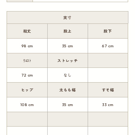
実寸
総丈
股上
股下
98 cm
35 cm
67 cm
ｳｴｽﾄ
ストレッチ
72 cm
なし
ヒップ
太もも幅
すそ幅
108 cm
35 cm
33 cm