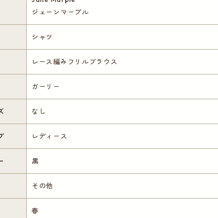
ジェーンマープル
シャツ
レース編みフリルブラウス
ガーリー
ズ
なし
プ
レディース
ー
黒
その他
春