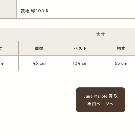
表地 綿 100 %
実寸
丈
肩幅
バスト
袖丈
cm
46 cm
104 cm
53 cm
Jane Marple 買取
専用ページへ