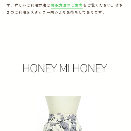
す。詳しいご利用方法は
買取方法のご案内
をご覧ください。皆さ
運営会社
まのご利用をスタッフ一同心よりお待ちしております。
かんたん買取申込
きっちり買取申込
ログイン
お問い合わせ