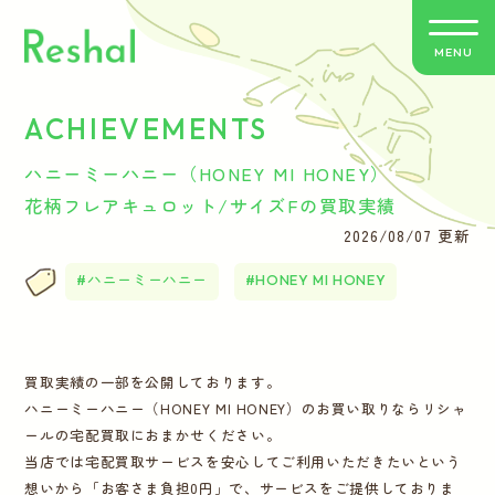
MENU
ACHIEVEMENTS
リシャールの特徴
ハニーミーハニー（HONEY MI HONEY）
買取方法のご案内
花柄フレアキュロット/サイズFの買取実績
2026/08/07 更新
取扱いブランド
ハニーミーハニー
HONEY MI HONEY
よくあるご質問
買取実績の一部を公開しております。
お客さまの声
ハニーミーハニー（HONEY MI HONEY）のお買い取りならリシャ
ールの宅配買取におまかせください。
バイヤー紹介
当店では宅配買取サービスを安心してご利用いただきたいという
想いから「お客さま負担0円」で、サービスをご提供しておりま