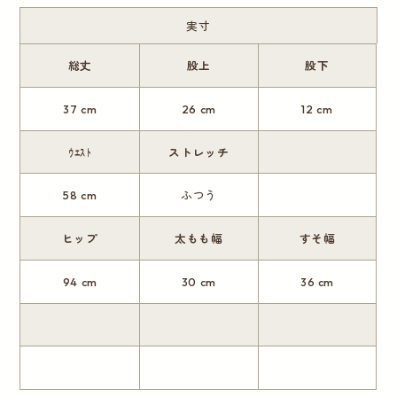
実寸
総丈
股上
股下
37 cm
26 cm
12 cm
ｳｴｽﾄ
ストレッチ
58 cm
ふつう
ヒップ
太もも幅
すそ幅
94 cm
30 cm
36 cm