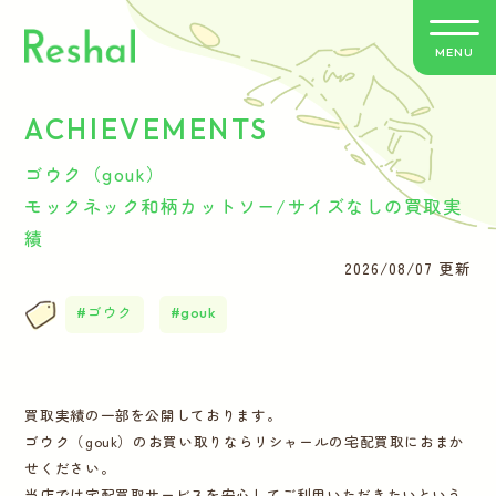
MENU
ACHIEVEMENTS
リシャールの特徴
ゴウク（gouk）
買取方法のご案内
モックネック和柄カットソー/サイズなしの買取実
績
取扱いブランド
2026/08/07 更新
ゴウク
gouk
よくあるご質問
お客さまの声
買取実績の一部を公開しております。
ゴウク（gouk）のお買い取りならリシャールの宅配買取におまか
バイヤー紹介
せください。
当店では宅配買取サービスを安心してご利用いただきたいという