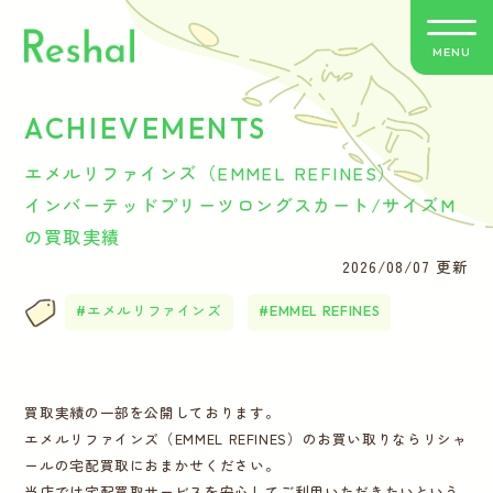
MENU
ACHIEVEMENTS
リシャールの特徴
エメルリファインズ（EMMEL REFINES）
買取方法のご案内
インバーテッドプリーツロングスカート/サイズM
の買取実績
取扱いブランド
2026/08/07 更新
エメルリファインズ
EMMEL REFINES
よくあるご質問
お客さまの声
買取実績の一部を公開しております。
エメルリファインズ（EMMEL REFINES）のお買い取りならリシャ
バイヤー紹介
ールの宅配買取におまかせください。
当店では宅配買取サービスを安心してご利用いただきたいという