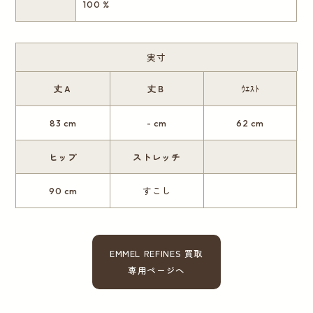
100 %
実寸
丈Ａ
丈Ｂ
ｳｴｽﾄ
83 cm
- cm
62 cm
ヒップ
ストレッチ
90 cm
すこし
EMMEL REFINES 買取
専用ページへ