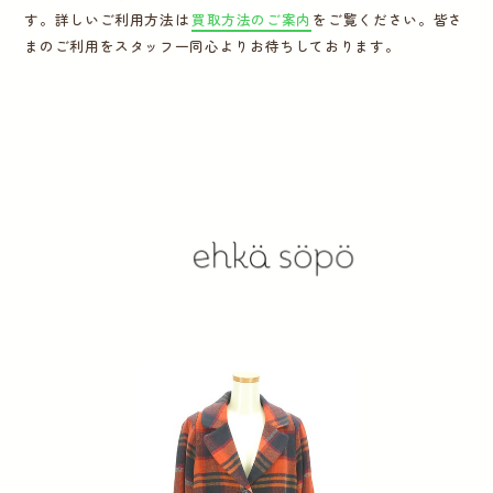
す。詳しいご利用方法は
買取方法のご案内
をご覧ください。皆さ
運営会社
まのご利用をスタッフ一同心よりお待ちしております。
かんたん買取申込
きっちり買取申込
ログイン
お問い合わせ