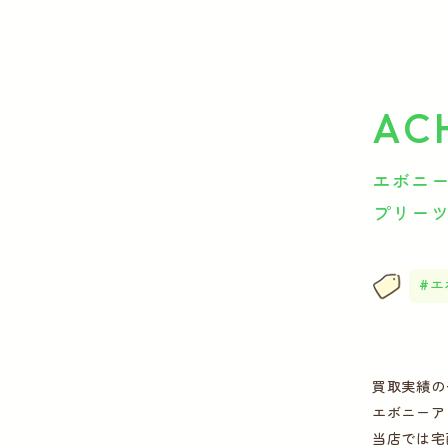
AC
エボニーア
プリー
エ
買取実績の
エボニーア
当店では宅