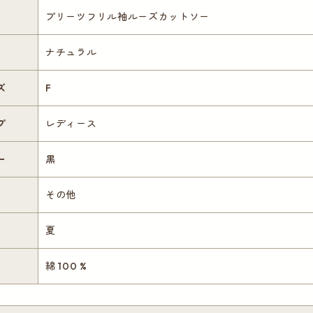
プリーツフリル袖ルーズカットソー
ナチュラル
ズ
F
プ
レディース
ー
黒
その他
夏
綿 100 %