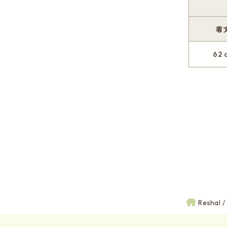
着
62 
Reshal