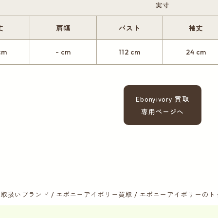
実寸
丈
肩幅
バスト
袖丈
cm
- cm
112 cm
24 cm
Ebonyivory 買取
専用ページへ
取扱いブランド
エボニーアイボリー買取
エボニーアイボリーのト