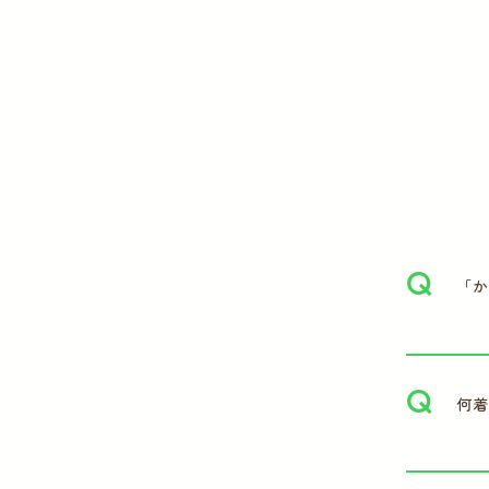
Q
「か
Q
何着