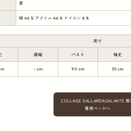
夏
綿 46 % アクリル 46 % ナイロン 8 %
実寸
丈
肩幅
バスト
袖丈
cm
- cm
90 cm
35 cm
COLLAGE GALLARDAGALANTE 
専用ページへ