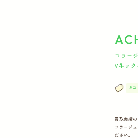
AC
コラージ
Vネック
コ
買取実績の
コラージュ 
ださい。