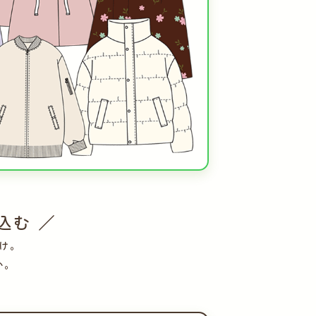
込む ／
け。
い。