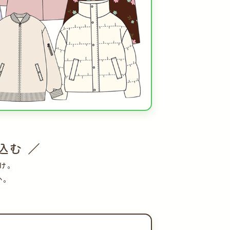
込む ／
け。
い。