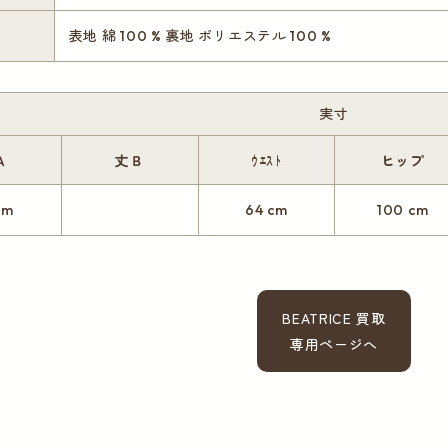
表地 綿 100 % 裏地 ポリエステル 100 %
実寸
Ａ
丈Ｂ
ｳｴｽﾄ
ヒップ
cm
64 cm
100 cm
BEATRICE 買取
専用ページへ