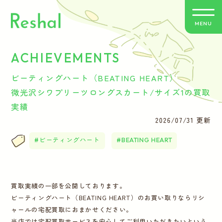
MENU
ACHIEVEMENTS
リシャールの特徴
ビーティングハート（BEATING HEART）
買取方法のご案内
微光沢シワプリーツロングスカート/サイズ1の買取
実績
取扱いブランド
2026/07/31 更新
ビーティングハート
BEATING HEART
よくあるご質問
お客さまの声
買取実績の一部を公開しております。
ビーティングハート（BEATING HEART）のお買い取りならリシ
バイヤー紹介
ャールの宅配買取におまかせください。
当店では宅配買取サービスを安心してご利用いただきたいという