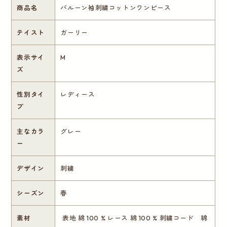
商品名
バルーン袖刺繍コットンワンピース
テイスト
ガーリー
表示サイ
M
ズ
性別タイ
レディース
プ
主なカラ
グレー
ー
デザイン
刺繍
シーズン
春
素材
表地 綿 100 % レース 綿 100 % 刺繍コード 綿