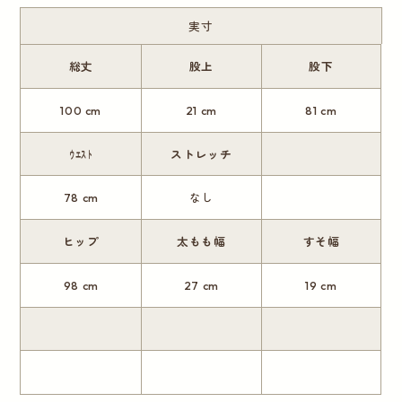
実寸
総丈
股上
股下
100 cm
21 cm
81 cm
ｳｴｽﾄ
ストレッチ
78 cm
なし
ヒップ
太もも幅
すそ幅
98 cm
27 cm
19 cm