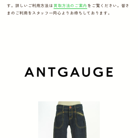
す。詳しいご利用方法は
買取方法のご案内
をご覧ください。皆さ
運営会社
まのご利用をスタッフ一同心よりお待ちしております。
かんたん買取申込
きっちり買取申込
ログイン
お問い合わせ