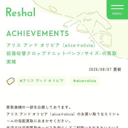
MENU
ACHIEVEMENTS
リシャールの特徴
アリス アンド オリビア（alice+olivia）
買取方法のご案内
前後切替クロップドニットパンツ/サイズ-の買取
実績
取扱いブランド
2026/08/07 更新
アリス アンド オリビア
alice+olivia
よくあるご質問
お客さまの声
買取実績の一部を公開しております。
アリス アンド オリビア（alice+olivia）のお買い取りならリシャ
バイヤー紹介
ールの宅配買取におまかせください。
当店では宅配買取サービスを安心してご利用いただきたいという