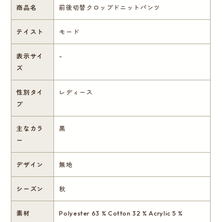
商品名
前後切替クロップドニットパンツ
テイスト
モード
表示サイ
-
ズ
性別タイ
レディース
プ
主なカラ
黒
ー
デザイン
無地
シーズン
秋
素材
Polyester 63 % Cotton 32 % Acrylic 5 %