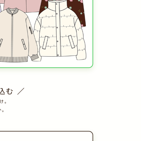
込む ／
け。
い。