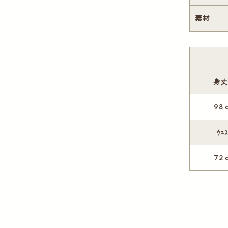
素材
身
98 
ｳｴ
72 