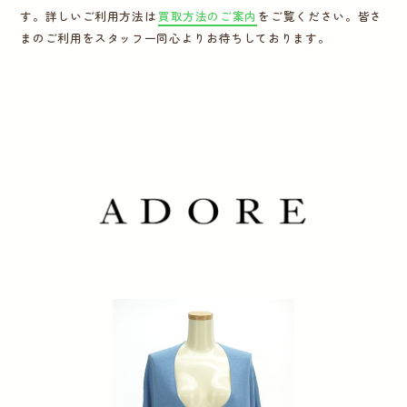
す。詳しいご利用方法は
買取方法のご案内
をご覧ください。皆さ
運営会社
まのご利用をスタッフ一同心よりお待ちしております。
かんたん買取申込
きっちり買取申込
ログイン
お問い合わせ