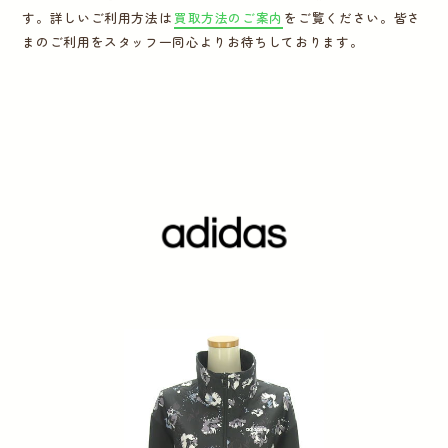
す。詳しいご利用方法は
買取方法のご案内
をご覧ください。皆さ
運営会社
まのご利用をスタッフ一同心よりお待ちしております。
かんたん買取申込
きっちり買取申込
ログイン
お問い合わせ