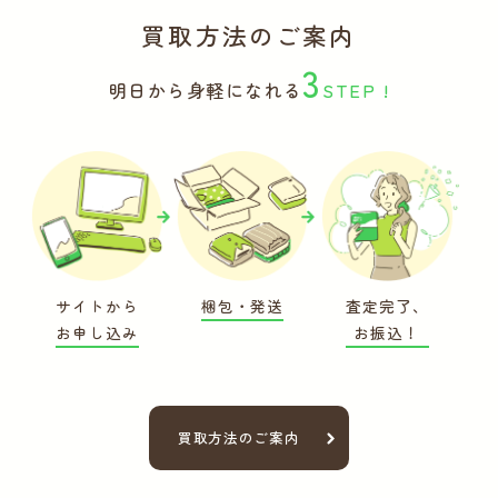
買取方法のご案内
3
明日から身軽になれる
STEP !
サイトから
梱包・発送
査定完了、
お申し込み
お振込！
買取方法のご案内