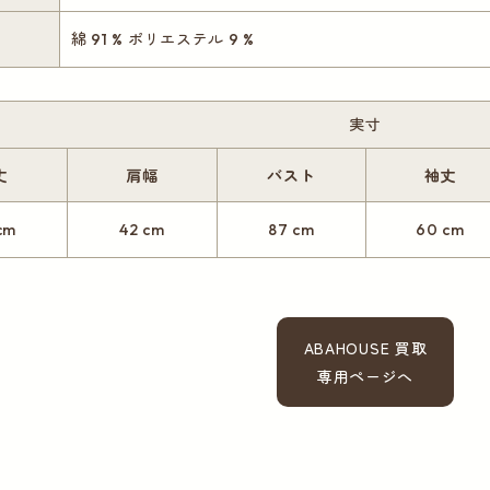
綿 91 % ポリエステル 9 %
実寸
丈
肩幅
バスト
袖丈
cm
42 cm
87 cm
60 cm
ABAHOUSE 買取
専用ページへ