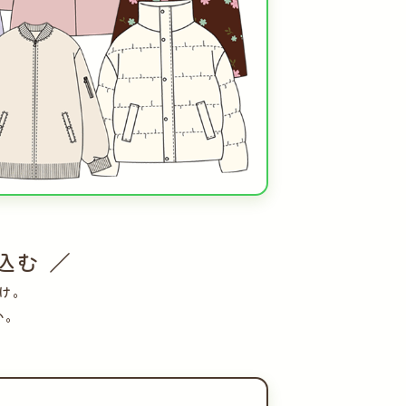
込む ／
け。
い。