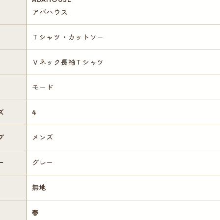
アバハウス
Ｔシャツ・カットソー
Ｖネック長袖Ｔシャツ
モード
ズ
4
プ
メンズ
ー
グレー
無地
春