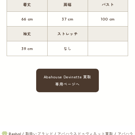
着丈
肩幅
バスト
66 cm
37 cm
100 cm
袖丈
ストレッチ
39 cm
なし
Abahouse Devinette 買取
専用ページへ
Reshal
取扱いブランド
アバハウスドゥヴィネット買取
アバハウ