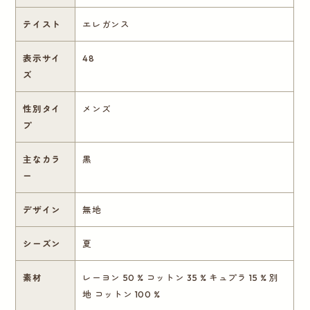
テイスト
エレガンス
表示サイ
48
ズ
性別タイ
メンズ
プ
主なカラ
黒
ー
デザイン
無地
シーズン
夏
素材
レーヨン 50 % コットン 35 % キュプラ 15 % 別
地 コットン 100 %