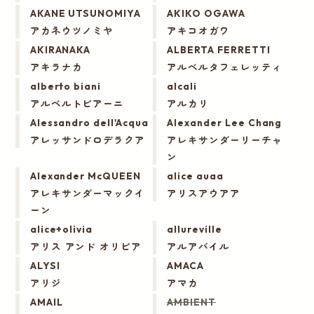
AKANE UTSUNOMIYA
AKIKO OGAWA
アカネウツノミヤ
アキコオガワ
AKIRANAKA
ALBERTA FERRETTI
アキラナカ
アルベルタフェレッティ
alberto biani
alcali
アルベルトビアーニ
アルカリ
Alessandro dell'Acqua
Alexander Lee Chang
アレッサンドロデラクア
アレキサンダーリーチャ
ン
Alexander McQUEEN
alice auaa
アレキサンダーマックイ
アリスアウアア
ーン
alice+olivia
allureville
アリス アンド オリビア
アルアバイル
ALYSI
AMACA
アリジ
アマカ
AMAIL
AMBIENT