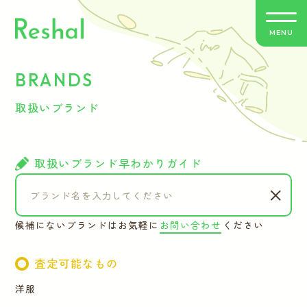
MENU
BRANDS
リシャールの特徴
取扱いブランド
買取方法のご案内
取扱いブランド
取扱いブランド早わかりガイド
よくあるご質問
候補にないブランドはお気軽に
お問い合わせ
ください
お客さまの声
査定可能なもの
バイヤー紹介
洋服