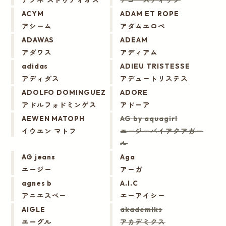
ACYM
ADAM ET ROPE
アシーム
アダムエロペ
ADAWAS
ADEAM
アダワス
アディアム
adidas
ADIEU TRISTESSE
アディダス
アデュートリステス
ADOLFO DOMINGUEZ
ADORE
アドルフォドミンゲス
アドーア
AEWEN MATOPH
AG by aquagirl
イウエン マトフ
エージーバイアクアガー
ル
AG jeans
Aga
エージー
アーガ
agnes b
A.I.C
アニエスベー
エーアイシー
AIGLE
akademiks
エーグル
アカデミクス