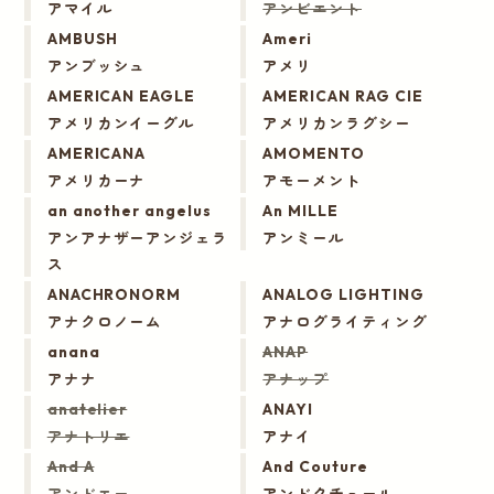
アマイル
アンビエント
AMBUSH
Ameri
アンブッシュ
アメリ
AMERICAN EAGLE
AMERICAN RAG CIE
アメリカンイーグル
アメリカンラグシー
AMERICANA
AMOMENTO
アメリカーナ
アモーメント
an another angelus
An MILLE
アンアナザーアンジェラ
アンミール
ス
ANACHRONORM
ANALOG LIGHTING
アナクロノーム
アナログライティング
anana
ANAP
アナナ
アナップ
anatelier
ANAYI
アナトリエ
アナイ
And A
And Couture
アンドエー
アンドクチュール