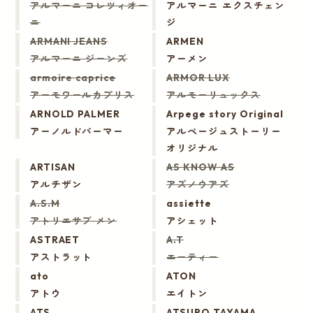
アルマーニ コレツィオー
アルマーニ エクスチェン
ニ
ジ
ARMANI JEANS
ARMEN
アルマーニ ジーンズ
アーメン
armoire caprice
ARMOR LUX
アーモワールカプリス
アルモーリュックス
ARNOLD PALMER
Arpege story Original
アーノルドパーマー
アルページュストーリー
オリジナル
ARTISAN
AS KNOW AS
アルチザン
アズノウアズ
A.S.M
assiette
アトリエサブ メン
アシェット
ASTRAET
A.T
アストラット
エーティー
ato
ATON
アトウ
エイトン
ATS
ATSURO TAYAMA