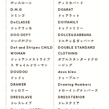
ディスコート
ディスカバード
D.M.G
DOARAT
ドミンゴ
ドゥアラット
DoCLASSE
DO!FAMILY
ドゥクラッセ
ドゥファミリー
DOG DEPT
DOLCE&GABBANA
ドッグデプト
ドルチェ＆ガッバーナ
Dot and Stripes CHILD
DOUBLE STANDARD
WOMAN
CLOTHING
ドットアンドストライプ
ダブルスタンダードクロ
ス チャイルドウーマン
ージング
DOUDOU
doux bleu
ドゥドゥ
ドゥーブルー
DRAWER
Drawing Numbers
ドゥロワー
ドローイングナンバーズ
DRESSLAVE
DRESSTERIOR
ドレスレイブ
ドレステリア