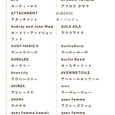
エーティーエス
アツロウ タヤマ
AUBERGE
ATTACHMENT
アタッチメント
オーベルジュ
Audrey and John Wad
AULA AILA
オードリーアンドジョン
アウラアイラ
ワッド
AUNT MARIE'S
AuntieRosa
アントマリーズ
アンティローザ
AURALEE
Austin Reed
オーラリー
オースチンリード
Avan Lily
AVENIRETOILE
アヴァンリリィ
アベニールエトワール
AVIREX
a.v.v
アビレックス
アーヴェーヴェー
AXARA
axes femme
アクサラ
アクシーズファム
axes femme kawaii
axes femme