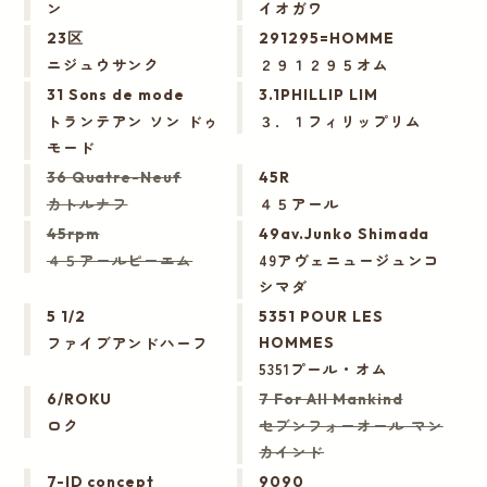
ン
イオガワ
23区
291295=HOMME
ニジュウサンク
２９１２９５オム
31 Sons de mode
3.1PHILLIP LIM
トランテアン ソン ドゥ
３．１フィリップリム
モード
36 Quatre-Neuf
45R
カトルナフ
４５アール
45rpm
49av.Junko Shimada
４５アールピーエム
49アヴェニュージュンコ
シマダ
5 1/2
5351 POUR LES
ファイブアンドハーフ
HOMMES
5351プール・オム
6/ROKU
7 For All Mankind
ロク
セブンフォーオール マン
カインド
7-ID concept
9090