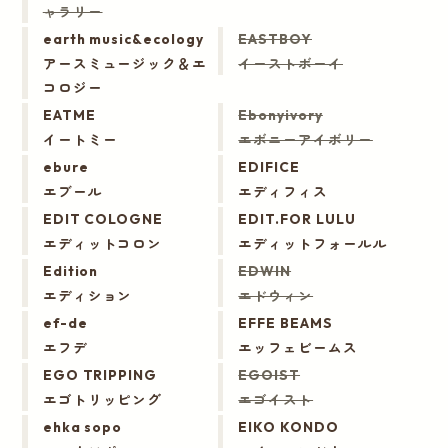
ャラリー
earth music&ecology
EASTBOY
アースミュージック＆エ
イーストボーイ
コロジー
EATME
Ebonyivory
イートミー
エボニーアイボリー
ebure
EDIFICE
エブール
エディフィス
EDIT COLOGNE
EDIT.FOR LULU
エディットコロン
エディットフォールル
Edition
EDWIN
エディション
エドウィン
ef-de
EFFE BEAMS
エフデ
エッフェビームス
EGO TRIPPING
EGOIST
エゴトリッピング
エゴイスト
ehka sopo
EIKO KONDO