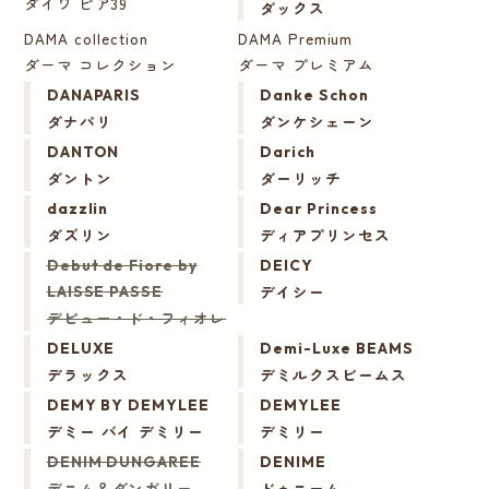
ダイワ ピア39
ダックス
DAMA collection
DAMA Premium
ダーマ コレクション
ダーマ プレミアム
DANAPARIS
Danke Schon
ダナパリ
ダンケシェーン
DANTON
Darich
ダントン
ダーリッチ
dazzlin
Dear Princess
ダズリン
ディアプリンセス
Debut de Fiore by
DEICY
デイシー
LAISSE PASSE
デビュー・ド・フィオレ
DELUXE
Demi-Luxe BEAMS
デラックス
デミルクスビームス
DEMY BY DEMYLEE
DEMYLEE
デミー バイ デミリー
デミリー
DENIM DUNGAREE
DENIME
デニム＆ダンガリー
ドゥニーム