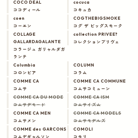
COCO DEAL
cocuca
ココディール
コキュカ
coen
COGTHEBIGSMOKE
コーエン
コグ ザ ビッグスモーク
COLLAGE
collection PRIVEE?
コレクションプリヴェ
GALLARDAGALANTE
コラージュ ガリャルダガ
ランテ
Columbia
COLUMN
コロンビア
コラム
COMME CA
COMME CA COMMUNE
コムサ
コムサコミューン
COMME CA DU MODE
COMME CA ISM
コムサデモード
コムサイズム
COMME CA MEN
COMME CA MODELS
コムサメン
コムサモデルズ
COMME des GARCONS
COMOLI
コムデギャルソン
コモリ