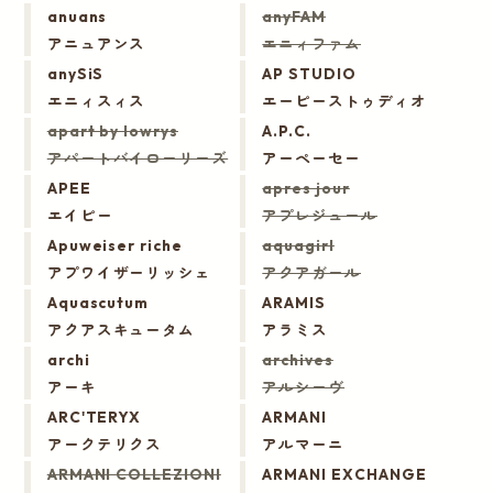
anuans
anyFAM
アニュアンス
エニィファム
anySiS
AP STUDIO
エニィスィス
エーピーストゥディオ
apart by lowrys
A.P.C.
アパートバイローリーズ
アーペーセー
APEE
apres jour
エイピー
アプレジュール
Apuweiser riche
aquagirl
アプワイザーリッシェ
アクアガール
Aquascutum
ARAMIS
アクアスキュータム
アラミス
archi
archives
アーキ
アルシーヴ
ARC'TERYX
ARMANI
アークテリクス
アルマーニ
ARMANI COLLEZIONI
ARMANI EXCHANGE