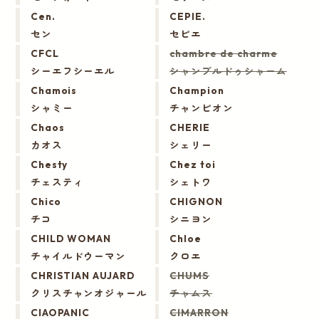
Cen.
CEPIE.
セン
セピエ
CFCL
chambre de charme
シーエフシーエル
シャンブルドゥシャーム
Chamois
Champion
シャミー
チャンピオン
Chaos
CHERIE
カオス
シェリー
Chesty
Chez toi
チェスティ
シェトワ
Chico
CHIGNON
チコ
シニヨン
CHILD WOMAN
Chloe
チャイルドウーマン
クロエ
CHRISTIAN AUJARD
CHUMS
クリスチャンオジャール
チャムス
CIAOPANIC
CIMARRON