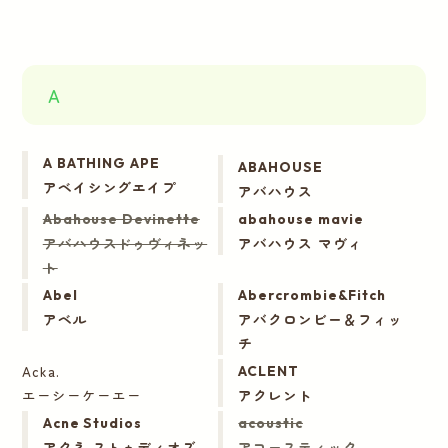
A
A BATHING APE
ABAHOUSE
アベイシングエイプ
アバハウス
Abahouse Devinette
abahouse mavie
アバハウスドゥヴィネッ
アバハウス マヴィ
ト
Abel
Abercrombie&Fitch
アベル
アバクロンビー＆フィッ
チ
Acka.
ACLENT
エーシーケーエー
アクレント
Acne Studios
acoustic
アクネ ストゥディオズ
アコースティック