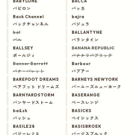
BABYLONE
BACCA
バビロン
バッカ
Back Channel
bajra
バックチャンネル
バジュラ
bal
BALLANTYNE
バル
バランタイン
BALLSEY
BANANA REPUBLIC
ボールジィ
バナナリパブリック
Banner Barrett
Barbour
バナーバレット
バブアー
BAREFOOT DREAMS
BARNEYS NEWYORK
ベアフット ドリームズ
バーニーズニューヨーク
BARNYARDSTORM
BASERANGE
バンヤードストーム
ベースレンジ
ba&sh
BASICKS
バッシュ
ベイシックス
BASILE28
BASISBROEK
バジーレ２８
バージスブルック