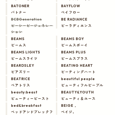
BATONER
BAYFLOW
バトナー
ベイフロー
BCBGeneration
BE RADIANCE
ビーシービージェネレー
ビーラディエンス
ション
BEAMS
BEAMS BOY
ビームス
ビームスボーイ
BEAMS LIGHTS
BEAMS PLUS
ビームスライツ
ビームスプラス
BEARDSLEY
BEATING HEART
ビアズリー
ビーティングハート
BEATRICE
beautiful people
ベアトリス
ビューティフルピープル
beauty:beast
BEAUTY&YOUTH
ビューティービースト
ビューティ＆ユース
bed&breakfast
BEIGE，
ベッドアンドブレックフ
ベイジ，