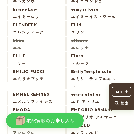
エヘカソポ
エイココンドウ
Eimee Law
eimy istoire
エイミーロウ
エイミーイストワール
ELENDEEK
ELIN
エレンディーク
エリン
ELLE
ellesse
エル
エレッセ
ELLIE
Elura
エリー
エルーラ
EMILIO PUCCI
EmilyTemple cute
エミリオプッチ
エミリーテンプルキュー
ト
ABC
EMMEL REFINES
emmi atelier
エメルリファインズ
エミ アトリエ
検索
EMODA
EMPORIO ARMANI
エモダ
エンポリオ アルマーニ
宅配買取のお申し込み
en recre
ENFOLD
アンレクレ
エンフォルド