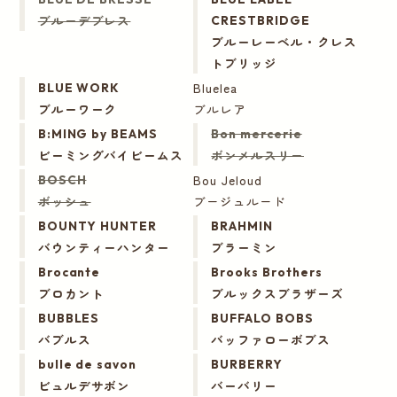
ブルーデブレス
CRESTBRIDGE
ブルーレーベル・クレス
トブリッジ
Bluelea
BLUE WORK
ブルーワーク
ブルレア
B:MING by BEAMS
Bon mercerie
ビーミングバイビームス
ボンメルスリー
Bou Jeloud
BOSCH
ボッシュ
ブージュルード
BOUNTY HUNTER
BRAHMIN
バウンティーハンター
ブラーミン
Brocante
Brooks Brothers
ブロカント
ブルックスブラザーズ
BUBBLES
BUFFALO BOBS
バブルス
バッファローボブス
bulle de savon
BURBERRY
ビュルデサボン
バーバリー