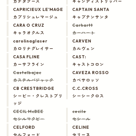
カナダグース
キャンディストリッパー
CAPRICIEUX LE'MAGE
CAPTAIN SANTA
カプリシュレマージュ
キャプテンサンタ
CARA O CRUZ
Carhartt
キャラオクルス
カーハート
carolinaglaser
CARVEN
カロリナグレイサー
カルヴェン
CASA FLINE
CAST:
カーサフライン
キャストコロン
Castelbajac
CAVEZA ROSSO
カステルバジャック
カベサロッソ
CB CRESTBRIDGE
C.C.CROSS
シービー・クレストブリ
シーシークロス
ッジ
CECIL McBEE
cecile
セシルマクビー
セシール
CELFORD
CELINE
セルフォード
セリーヌ